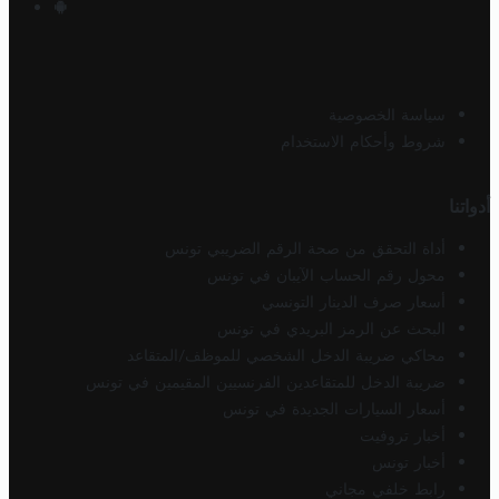
سياسة الخصوصية
شروط وأحكام الاستخدام
أدواتنا
أداة التحقق من صحة الرقم الضريبي تونس
محول رقم الحساب الآيبان في تونس
أسعار صرف الدينار التونسي
البحث عن الرمز البريدي في تونس
محاكي ضريبة الدخل الشخصي للموظف/المتقاعد
ضريبة الدخل للمتقاعدين الفرنسيين المقيمين في تونس
أسعار السيارات الجديدة في تونس
أخبار تروفيت
أخبار تونس
رابط خلفي مجاني