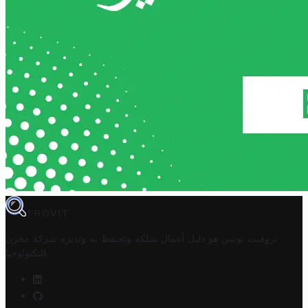
TROVIT
تروفيت تونس هو دليل أعمال تملكه وتحتفظ به وتديره
شركة مخزن
.
التكنولوجيا