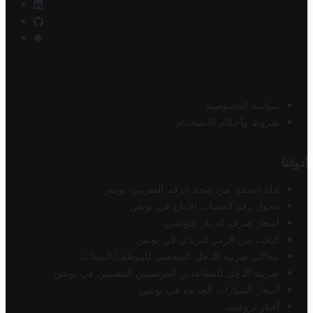
سياسة الخصوصية
شروط وأحكام الاستخدام
أدواتنا
أداة التحقق من صحة الرقم الضريبي تونس
محول رقم الحساب الآيبان في تونس
أسعار صرف الدينار التونسي
البحث عن الرمز البريدي في تونس
محاكي ضريبة الدخل الشخصي للموظف/المتقاعد
ضريبة الدخل للمتقاعدين الفرنسيين المقيمين في تونس
أسعار السيارات الجديدة في تونس
أخبار تروفيت