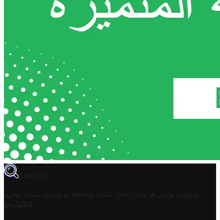
TROVIT
تروفيت تونس هو دليل أعمال تملكه وتحتفظ به وتديره
شركة مخزن
.
التكنولوجيا