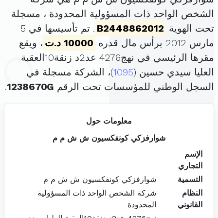
الشخص الواحد ذات المسؤولية المحدودة ، مسجلة
تحت الهوية
B2448862012
. تم تأسيسها في 5
مارس 2012 برأس مال قدره
10000 د.ت
، ويقع
مقرها الرئيسي في نهج4276 عد2د زنقة10العقبة
العليا سيدي حسين (
1095
)، الشركة مسجلة في
السجل الوطني للمؤسسات تحت الرقم
1238670G
.
معلومات حول
شوارفزكي كونفكسيون ش ش م م
الإسم
التجاري
التسمية
شوارفزكي كونفكسيون ش ش م م
النظام
شركة الشخص الواحد ذات المسؤولية
القانوني
المحدودة