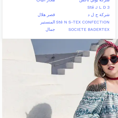
Sté J L D 3
شركة ج ل د
قصر هلال
Sté N S-TEX CONFECTION
المنستير
SOCIETE BADERTEX
جمال