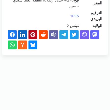
نهج4276 عد2د زنقة10العقبة العليا سيدي
المقر
حسين
الترقيم
1095
البريدي
الولاية
تونس 2