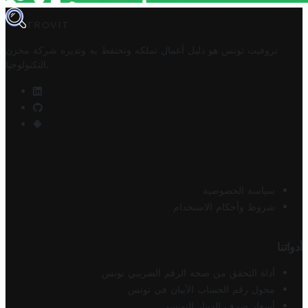
TROVIT
تروفيت تونس هو دليل أعمال تملكه وتحتفظ به وتديره
شركة مخزن
.
التكنولوجيا
سياسة الخصوصية
شروط وأحكام الاستخدام
أدواتنا
أداة التحقق من صحة الرقم الضريبي تونس
محول رقم الحساب الآيبان في تونس
أسعار صرف الدينار التونسي