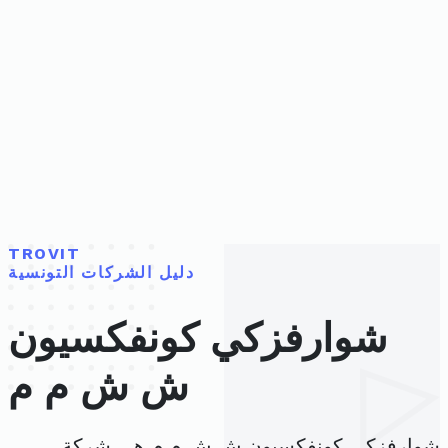
TROVIT
دليل الشركات التونسية
شوارفزكي كونفكسيون
ش ش م م
شوارفزكي كونفكسيون ش ش م م هي شركة