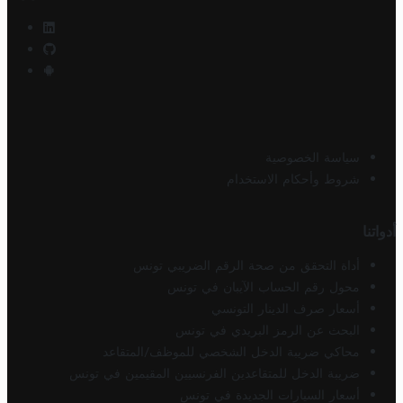
سياسة الخصوصية
شروط وأحكام الاستخدام
أدواتنا
أداة التحقق من صحة الرقم الضريبي تونس
محول رقم الحساب الآيبان في تونس
أسعار صرف الدينار التونسي
البحث عن الرمز البريدي في تونس
محاكي ضريبة الدخل الشخصي للموظف/المتقاعد
ضريبة الدخل للمتقاعدين الفرنسيين المقيمين في تونس
أسعار السيارات الجديدة في تونس