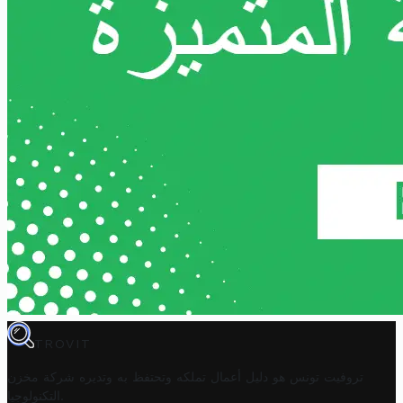
TROVIT
تروفيت تونس هو دليل أعمال تملكه وتحتفظ به وتديره
شركة مخزن
.
التكنولوجيا