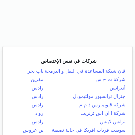
شركات في نفس الإختصاص
قان شبكة المساعدة في النقل و البرمجة
باب بحر
شركة ت ح س
مقرين
أدترانس
رادس
جنرال ترانسبور مولتيمودل
رادس
شركة قلوبمارس ذ م م
رادس
شركة ا ان اس ترنزيت
رواد
ترانس لاينس
رادس
سويفت فريات افريكا في حالة تصفية
بن عروس