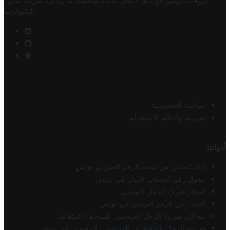
تروفيت تونس هو دليل أعمال تملكه وتحتفظ به وتديره
شركة مخزن
.
التكنولوجيا
سياسة الخصوصية
شروط وأحكام الاستخدام
أدواتنا
أداة التحقق من صحة الرقم الضريبي تونس
محول رقم الحساب الآيبان في تونس
أسعار صرف الدينار التونسي
البحث عن الرمز البريدي في تونس
محاكي ضريبة الدخل الشخصي للموظف/المتقاعد
ضريبة الدخل للمتقاعدين الفرنسيين المقيمين في تونس