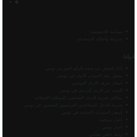
سياسة الخصوصية
شروط وأحكام الاستخدام
أدواتنا
أداة التحقق من صحة الرقم الضريبي تونس
محول رقم الحساب الآيبان في تونس
أسعار صرف الدينار التونسي
البحث عن الرمز البريدي في تونس
محاكي ضريبة الدخل الشخصي للموظف/المتقاعد
ضريبة الدخل للمتقاعدين الفرنسيين المقيمين في تونس
أسعار السيارات الجديدة في تونس
أخبار تروفيت
أخبار تونس
رابط خلفي مجاني