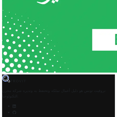
TROVIT
تروفيت تونس هو دليل أعمال تملكه وتحتفظ به وتديره
شركة مخزن
.
التكنولوجيا