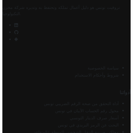
تروفيت تونس هو دليل أعمال تملكه وتحتفظ به وتديره
شركة مخزن
.
التكنولوجيا
سياسة الخصوصية
شروط وأحكام الاستخدام
أدواتنا
أداة التحقق من صحة الرقم الضريبي تونس
محول رقم الحساب الآيبان في تونس
أسعار صرف الدينار التونسي
البحث عن الرمز البريدي في تونس
محاكي ضريبة الدخل الشخصي للموظف/المتقاعد