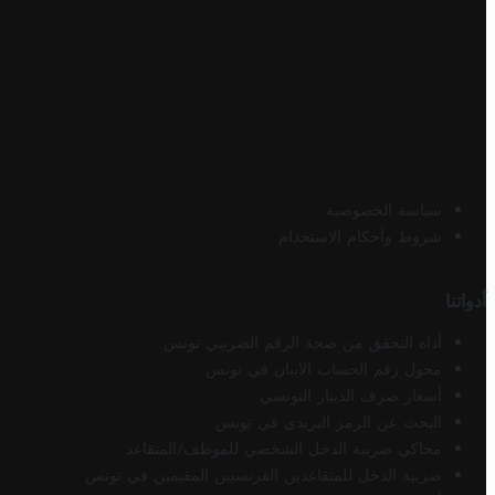
سياسة الخصوصية
شروط وأحكام الاستخدام
أدواتنا
أداة التحقق من صحة الرقم الضريبي تونس
محول رقم الحساب الآيبان في تونس
أسعار صرف الدينار التونسي
البحث عن الرمز البريدي في تونس
محاكي ضريبة الدخل الشخصي للموظف/المتقاعد
ضريبة الدخل للمتقاعدين الفرنسيين المقيمين في تونس