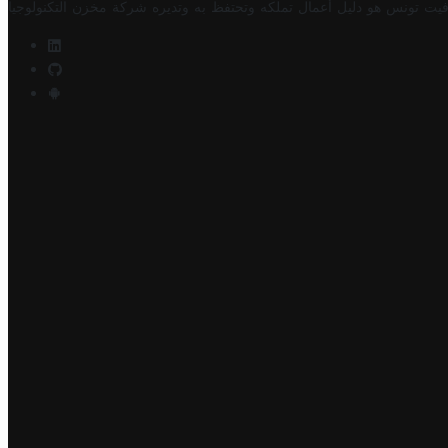
فيت تونس هو دليل أعمال تملكه وتحتفظ به وتديره
شركة مخزن التكنولوجيا