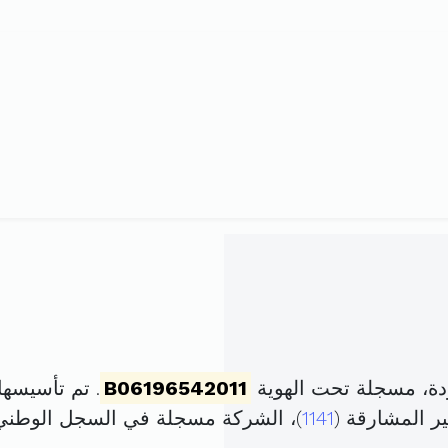
دة، مسجلة تحت الهوية
B06196542011
. تم تأسيسها في 21 نوفمبر 2011 
ر المشارقة (
1141
)، الشركة مسجلة في السجل الوطن