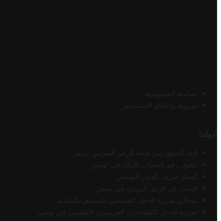
سياسة الخصوصية
شروط وأحكام الاستخدام
أدواتنا
أداة التحقق من صحة الرقم الضريبي تونس
محول رقم الحساب الآيبان في تونس
أسعار صرف الدينار التونسي
البحث عن الرمز البريدي في تونس
محاكي ضريبة الدخل الشخصي للموظف/المتقاعد
ضريبة الدخل للمتقاعدين الفرنسيين المقيمين في تونس