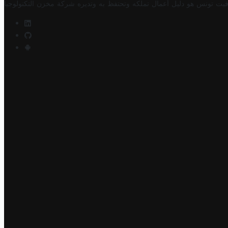
فيت تونس هو دليل أعمال تملكه وتحتفظ به وتديره
شركة مخزن التكنولوجيا