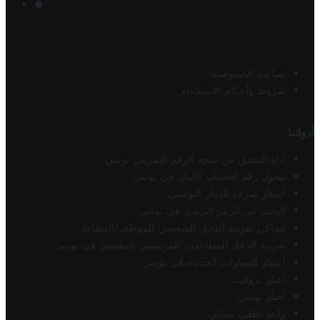
سياسة الخصوصية
شروط وأحكام الاستخدام
أدواتنا
أداة التحقق من صحة الرقم الضريبي تونس
محول رقم الحساب الآيبان في تونس
أسعار صرف الدينار التونسي
البحث عن الرمز البريدي في تونس
محاكي ضريبة الدخل الشخصي للموظف/المتقاعد
ضريبة الدخل للمتقاعدين الفرنسيين المقيمين في تونس
أسعار السيارات الجديدة في تونس
أخبار تروفيت
أخبار تونس
رابط خلفي مجاني