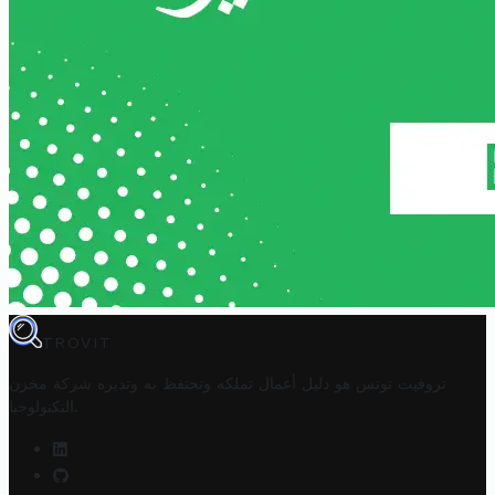
TROVIT
تروفيت تونس هو دليل أعمال تملكه وتحتفظ به وتديره
شركة مخزن
.
التكنولوجيا