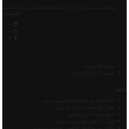
تروفيت تونس هو دليل أعمال تملكه وتحتفظ به وتديره
شركة مخزن
.
التكنولوجيا
سياسة الخصوصية
شروط وأحكام الاستخدام
أدواتنا
أداة التحقق من صحة الرقم الضريبي تونس
محول رقم الحساب الآيبان في تونس
أسعار صرف الدينار التونسي
البحث عن الرمز البريدي في تونس
محاكي ضريبة الدخل الشخصي للموظف/المتقاعد