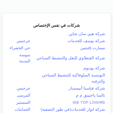
شركات في نفس الإختصاص
شركة هبي سان شاين
شركة يوسف للخدمات
جرجيس
سمارت إفنتس
حي الخضراء
سوسة
شركة القنطاوي للنقل والتنشيط السياحي
المدينة
شركة بوديوم
التونسية السلوفاكية للتنشيط السياحي
والترفيه
شركة فياستا أنيمستار
جرجيس
تالسا ياختينق م م
المرسى
Sté TOP LOISIRS
المنستير
شركة انوار للخدمات(في طور التصفية)
الحمامات