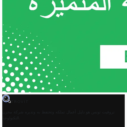
TROVIT
تروفيت تونس هو دليل أعمال تملكه وتحتفظ به وتديره
شركة مخزن
.
التكنولوجيا