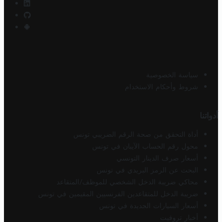
سياسة الخصوصية
شروط وأحكام الاستخدام
أدواتنا
أداة التحقق من صحة الرقم الضريبي تونس
محول رقم الحساب الآيبان في تونس
أسعار صرف الدينار التونسي
البحث عن الرمز البريدي في تونس
محاكي ضريبة الدخل الشخصي للموظف/المتقاعد
ضريبة الدخل للمتقاعدين الفرنسيين المقيمين في تونس
أسعار السيارات الجديدة في تونس
أخبار تروفيت