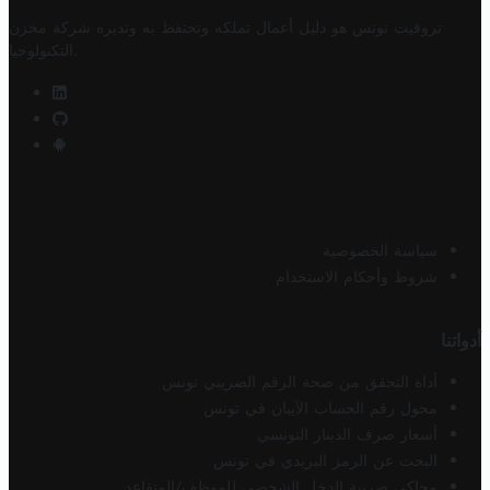
تروفيت تونس هو دليل أعمال تملكه وتحتفظ به وتديره
شركة مخزن
.
التكنولوجيا
سياسة الخصوصية
شروط وأحكام الاستخدام
أدواتنا
أداة التحقق من صحة الرقم الضريبي تونس
محول رقم الحساب الآيبان في تونس
أسعار صرف الدينار التونسي
البحث عن الرمز البريدي في تونس
محاكي ضريبة الدخل الشخصي للموظف/المتقاعد