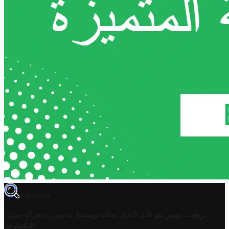
TROVIT
تروفيت تونس هو دليل أعمال تملكه وتحتفظ به وتديره
شركة مخزن
.
التكنولوجيا