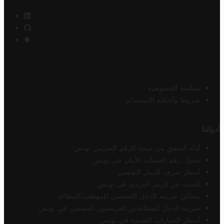
سياسة الخصوصية
شروط وأحكام الاستخدام
أدواتنا
أداة التحقق من صحة الرقم الضريبي تونس
محول رقم الحساب الآيبان في تونس
أسعار صرف الدينار التونسي
البحث عن الرمز البريدي في تونس
محاكي ضريبة الدخل الشخصي للموظف/المتقاعد
ضريبة الدخل للمتقاعدين الفرنسيين المقيمين في تونس
أسعار السيارات الجديدة في تونس