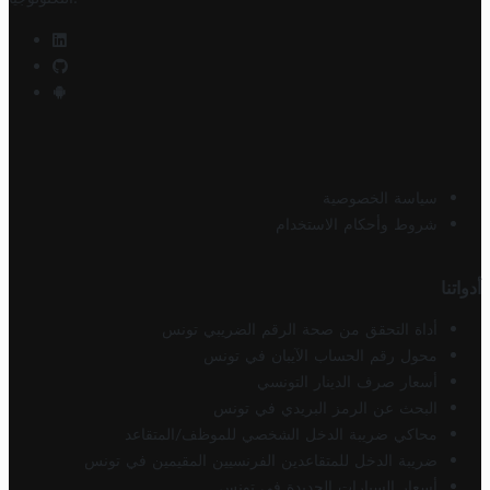
سياسة الخصوصية
شروط وأحكام الاستخدام
أدواتنا
أداة التحقق من صحة الرقم الضريبي تونس
محول رقم الحساب الآيبان في تونس
أسعار صرف الدينار التونسي
البحث عن الرمز البريدي في تونس
محاكي ضريبة الدخل الشخصي للموظف/المتقاعد
ضريبة الدخل للمتقاعدين الفرنسيين المقيمين في تونس
أسعار السيارات الجديدة في تونس