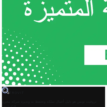
TROVIT
تروفيت تونس هو دليل أعمال تملكه وتحتفظ به وتديره
شركة مخزن
.
التكنولوجيا