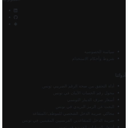
سياسة الخصوصية
شروط وأحكام الاستخدام
أدواتنا
أداة التحقق من صحة الرقم الضريبي تونس
محول رقم الحساب الآيبان في تونس
أسعار صرف الدينار التونسي
البحث عن الرمز البريدي في تونس
محاكي ضريبة الدخل الشخصي للموظف/المتقاعد
ضريبة الدخل للمتقاعدين الفرنسيين المقيمين في تونس
أسعار السيارات الجديدة في تونس