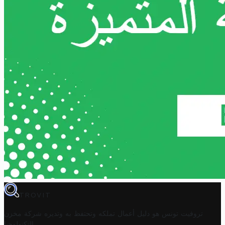
TROVIT
تروفيت تونس هو دليل أعمال تملكه وتحتفظ به وتديره
شركة مخزن
.
التكنولوجيا