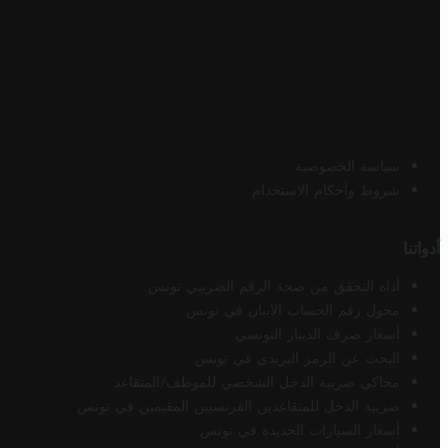
سياسة الخصوصية
شروط وأحكام الاستخدام
أدواتنا
أداة التحقق من صحة الرقم الضريبي تونس
محول رقم الحساب الآيبان في تونس
أسعار صرف الدينار التونسي
البحث عن الرمز البريدي في تونس
محاكي ضريبة الدخل الشخصي للموظف/المتقاعد
ضريبة الدخل للمتقاعدين الفرنسيين المقيمين في تونس
أسعار السيارات الجديدة في تونس