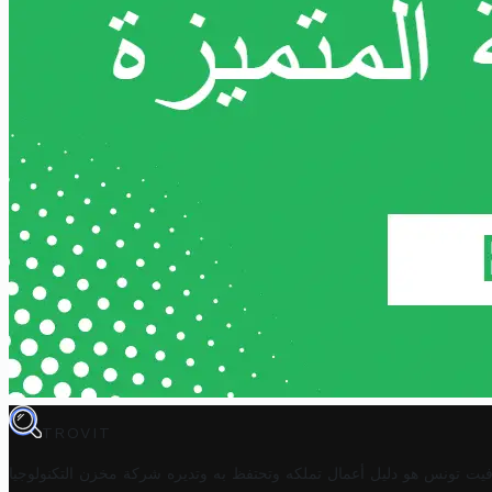
TROVIT
فيت تونس هو دليل أعمال تملكه وتحتفظ به وتديره
شركة مخزن التكنولوجيا