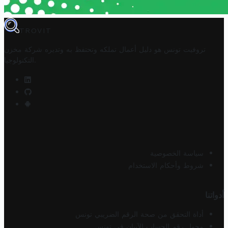
TROVIT
تروفيت تونس هو دليل أعمال تملكه وتحتفظ به وتديره
شركة مخزن
.
التكنولوجيا
سياسة الخصوصية
شروط وأحكام الاستخدام
أدواتنا
أداة التحقق من صحة الرقم الضريبي تونس
محول رقم الحساب الآيبان في تونس