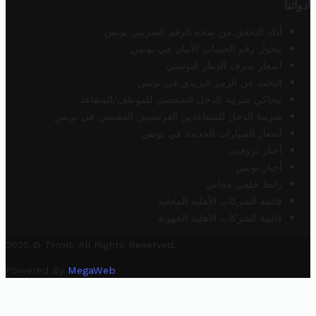
أدواتنا
أداة التحقق من صحة الرقم الضريبي تونس
محول رقم الحساب الآيبان في تونس
أسعار صرف الدينار التونسي
البحث عن الرمز البريدي في تونس
محاكي ضريبة الدخل الشخصي للموظف/المتقاعد
ضريبة الدخل للمتقاعدين الفرنسيين المقيمين في تونس
أسعار السيارات الجديدة في تونس
أخبار تروفيت
أخبار تونس
رابط خلفي مجاني
قائمة الشركات الأهلية المحلية
قائمة الشركات الأهلية الجهوية
2025 © Trovit. All Rights Reserved.
Powered By
MegaWeb
.