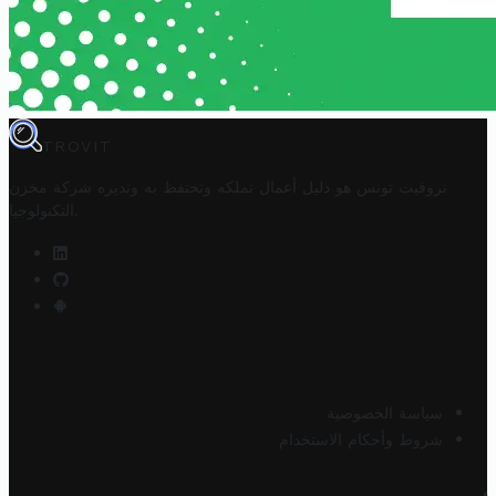
TROVIT
تروفيت تونس هو دليل أعمال تملكه وتحتفظ به وتديره
شركة مخزن
.
التكنولوجيا
سياسة الخصوصية
شروط وأحكام الاستخدام