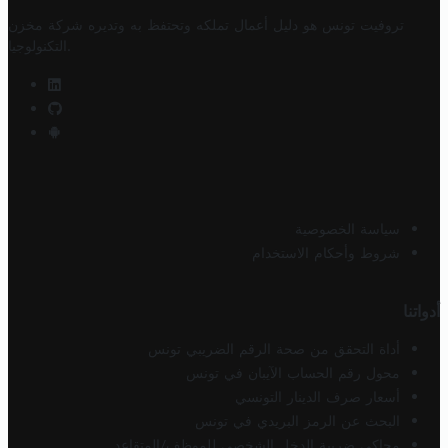
تروفيت تونس هو دليل أعمال تملكه وتحتفظ به وتديره
شركة مخزن
.
التكنولوجيا
سياسة الخصوصية
شروط وأحكام الاستخدام
أدواتنا
أداة التحقق من صحة الرقم الضريبي تونس
محول رقم الحساب الآيبان في تونس
أسعار صرف الدينار التونسي
البحث عن الرمز البريدي في تونس
محاكي ضريبة الدخل الشخصي للموظف/المتقاعد