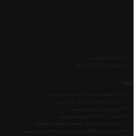
سياسة الخصوصية
شروط وأحكام الاستخدام
أدواتنا
أداة التحقق من صحة الرقم الضريبي تونس
محول رقم الحساب الآيبان في تونس
أسعار صرف الدينار التونسي
البحث عن الرمز البريدي في تونس
محاكي ضريبة الدخل الشخصي للموظف/المتقاعد
ضريبة الدخل للمتقاعدين الفرنسيين المقيمين في تونس