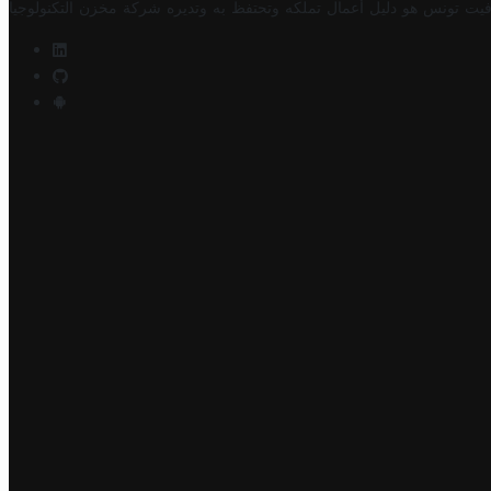
فيت تونس هو دليل أعمال تملكه وتحتفظ به وتديره
شركة مخزن التكنولوجيا