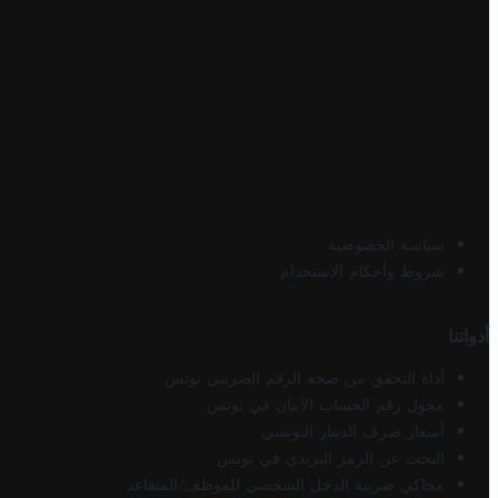
سياسة الخصوصية
شروط وأحكام الاستخدام
أدواتنا
أداة التحقق من صحة الرقم الضريبي تونس
محول رقم الحساب الآيبان في تونس
أسعار صرف الدينار التونسي
البحث عن الرمز البريدي في تونس
محاكي ضريبة الدخل الشخصي للموظف/المتقاعد