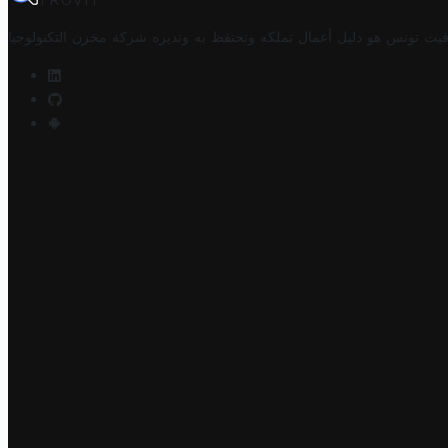
TROVIT
فيت تونس هو دليل أعمال تملكه وتحتفظ به وتديره
شركة مخزن التكنولوجيا