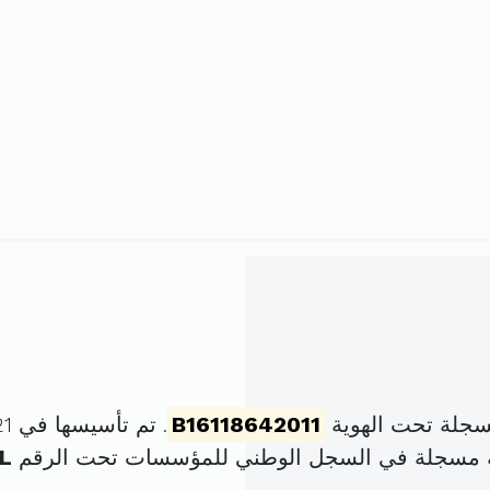
جلة تحت الهوية
B16118642011
. تم تأسيسها في 21 جوان 2011 برأس مال قدره
ة مسجلة في السجل الوطني للمؤسسات تحت الرقم
L