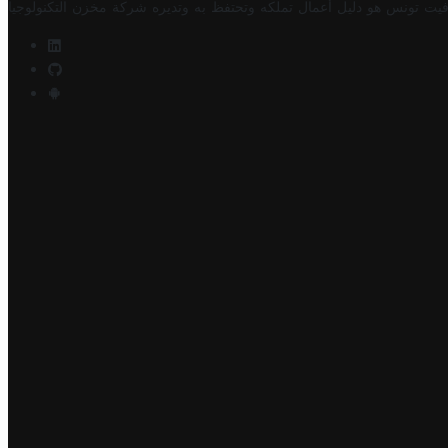
فيت تونس هو دليل أعمال تملكه وتحتفظ به وتديره
شركة مخزن التكنولوجيا