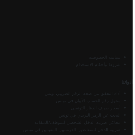
سياسة الخصوصية
شروط وأحكام الاستخدام
أدواتنا
أداة التحقق من صحة الرقم الضريبي تونس
محول رقم الحساب الآيبان في تونس
أسعار صرف الدينار التونسي
البحث عن الرمز البريدي في تونس
محاكي ضريبة الدخل الشخصي للموظف/المتقاعد
ضريبة الدخل للمتقاعدين الفرنسيين المقيمين في تونس