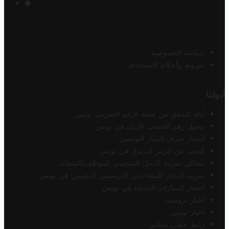
سياسة الخصوصية
شروط وأحكام الاستخدام
أدواتنا
أداة التحقق من صحة الرقم الضريبي تونس
محول رقم الحساب الآيبان في تونس
أسعار صرف الدينار التونسي
البحث عن الرمز البريدي في تونس
محاكي ضريبة الدخل الشخصي للموظف/المتقاعد
ضريبة الدخل للمتقاعدين الفرنسيين المقيمين في تونس
أسعار السيارات الجديدة في تونس
أخبار تروفيت
أخبار تونس
رابط خلفي مجاني