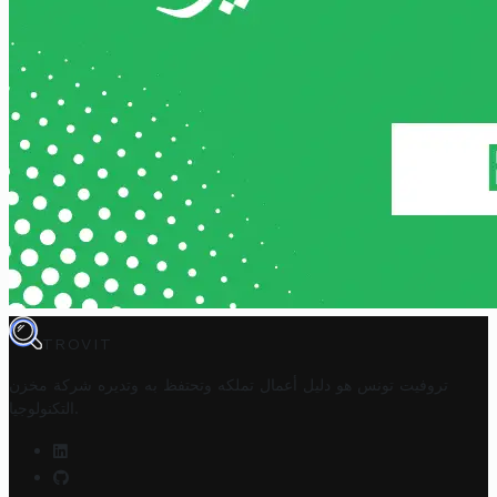
TROVIT
تروفيت تونس هو دليل أعمال تملكه وتحتفظ به وتديره
شركة مخزن
.
التكنولوجيا