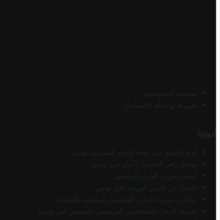
سياسة الخصوصية
شروط وأحكام الاستخدام
أدواتنا
أداة التحقق من صحة الرقم الضريبي تونس
محول رقم الحساب الآيبان في تونس
أسعار صرف الدينار التونسي
البحث عن الرمز البريدي في تونس
محاكي ضريبة الدخل الشخصي للموظف/المتقاعد
ضريبة الدخل للمتقاعدين الفرنسيين المقيمين في تونس