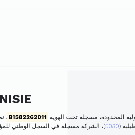
NISIE
B1582262011
. تم تأ
لبة (
5080
)، الشركة مسجلة في السجل الوطني لل