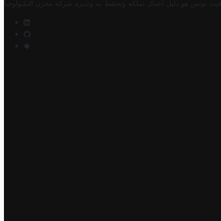
فيت تونس هو دليل أعمال تملكه وتحتفظ به وتديره
شركة مخزن التكنولوجيا