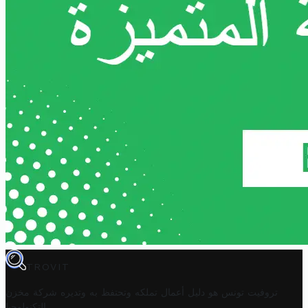
TROVIT
تروفيت تونس هو دليل أعمال تملكه وتحتفظ به وتديره
شركة مخزن
.
التكنولوجيا