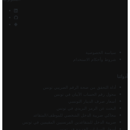
سياسة الخصوصية
شروط وأحكام الاستخدام
أدواتنا
أداة التحقق من صحة الرقم الضريبي تونس
محول رقم الحساب الآيبان في تونس
أسعار صرف الدينار التونسي
البحث عن الرمز البريدي في تونس
محاكي ضريبة الدخل الشخصي للموظف/المتقاعد
ضريبة الدخل للمتقاعدين الفرنسيين المقيمين في تونس
أسعار السيارات الجديدة في تونس