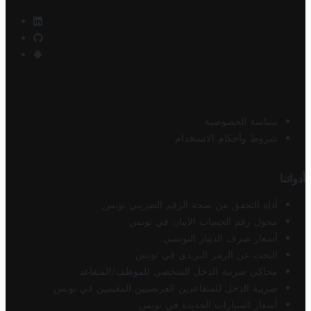
سياسة الخصوصية
شروط وأحكام الاستخدام
أدواتنا
أداة التحقق من صحة الرقم الضريبي تونس
محول رقم الحساب الآيبان في تونس
أسعار صرف الدينار التونسي
البحث عن الرمز البريدي في تونس
محاكي ضريبة الدخل الشخصي للموظف/المتقاعد
ضريبة الدخل للمتقاعدين الفرنسيين المقيمين في تونس
أسعار السيارات الجديدة في تونس