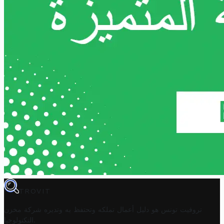
TROVIT
تروفيت تونس هو دليل أعمال تملكه وتحتفظ به وتديره
شركة مخزن
.
التكنولوجيا