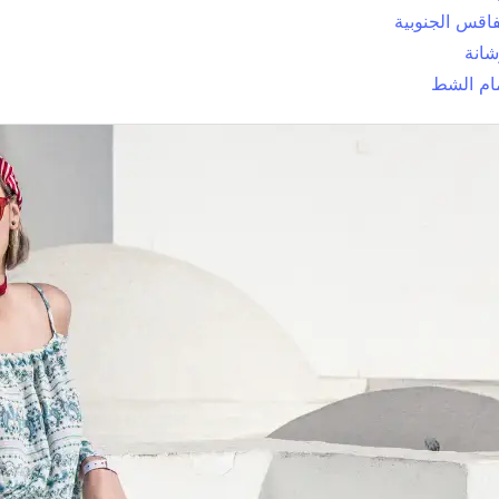
قس الجنوبية
انة
ام الشط