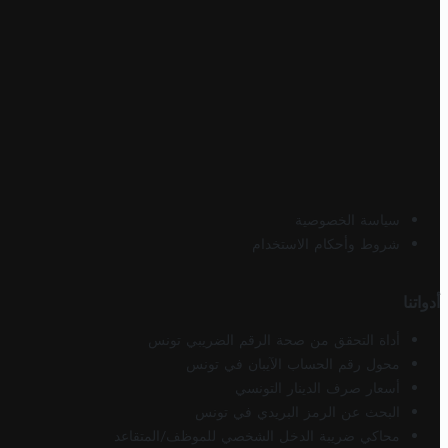
سياسة الخصوصية
شروط وأحكام الاستخدام
أدواتنا
أداة التحقق من صحة الرقم الضريبي تونس
محول رقم الحساب الآيبان في تونس
أسعار صرف الدينار التونسي
البحث عن الرمز البريدي في تونس
محاكي ضريبة الدخل الشخصي للموظف/المتقاعد