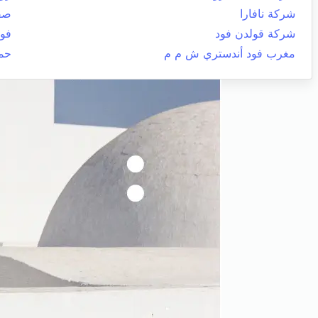
شركة نافارا
صفا
شركة قولدن فود
فوش
مغرب فود أندستري ش م م
حم