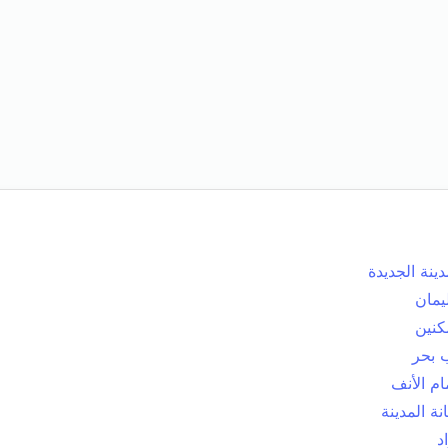
دينة الجديدة
يمان
كنين
 بحر
م الأنف
انة المدينة
د