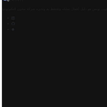
TROVIT
فيت تونس هو دليل أعمال تملكه وتحتفظ به وتديره
شركة مخزن التكنولوجيا