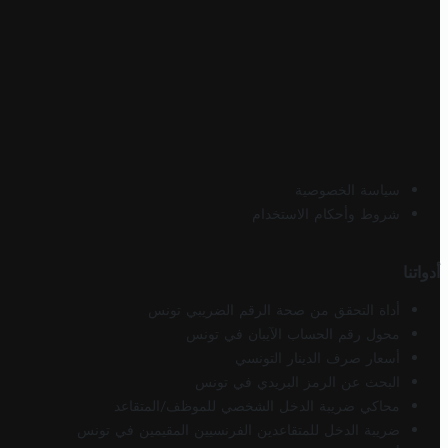
سياسة الخصوصية
شروط وأحكام الاستخدام
أدواتنا
أداة التحقق من صحة الرقم الضريبي تونس
محول رقم الحساب الآيبان في تونس
أسعار صرف الدينار التونسي
البحث عن الرمز البريدي في تونس
محاكي ضريبة الدخل الشخصي للموظف/المتقاعد
ضريبة الدخل للمتقاعدين الفرنسيين المقيمين في تونس