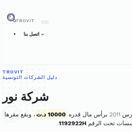
TROVIT
اتصل بنا
TROVIT
دليل الشركات التونسية
شركة نور
10000 د.ت
، ويقع مقرها
ؤسسات تحت الرقم
1192922H
.