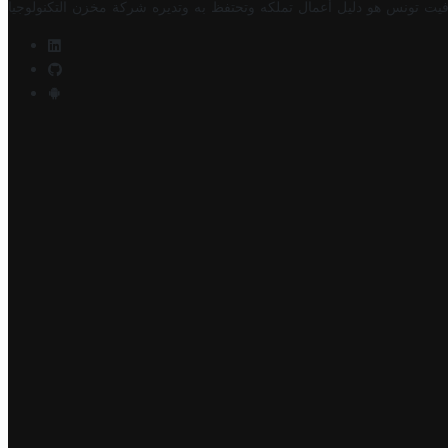
فيت تونس هو دليل أعمال تملكه وتحتفظ به وتديره
شركة مخزن التكنولوجيا