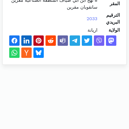
8 نهج ابن ابي ضياف المنطقة الصناعية مقرين
المقر
سانقوبان مقرين
الترقيم
2033
البريدي
الولاية
اريانة