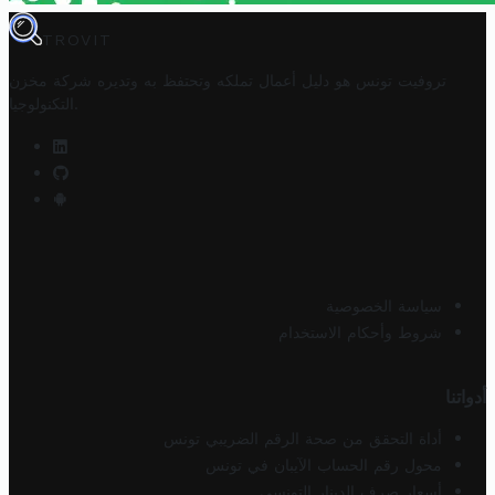
TROVIT
تروفيت تونس هو دليل أعمال تملكه وتحتفظ به وتديره
شركة مخزن
.
التكنولوجيا
سياسة الخصوصية
شروط وأحكام الاستخدام
أدواتنا
أداة التحقق من صحة الرقم الضريبي تونس
محول رقم الحساب الآيبان في تونس
أسعار صرف الدينار التونسي