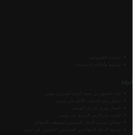
سياسة الخصوصية
شروط وأحكام الاستخدام
أدواتنا
أداة التحقق من صحة الرقم الضريبي تونس
محول رقم الحساب الآيبان في تونس
أسعار صرف الدينار التونسي
البحث عن الرمز البريدي في تونس
محاكي ضريبة الدخل الشخصي للموظف/المتقاعد
ضريبة الدخل للمتقاعدين الفرنسيين المقيمين في تونس