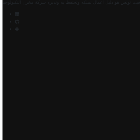
فيت تونس هو دليل أعمال تملكه وتحتفظ به وتديره
شركة مخزن التكنولوجيا