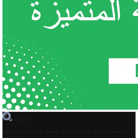
TROVIT
تروفيت تونس هو دليل أعمال تملكه وتحتفظ به وتديره
شركة مخزن
.
التكنولوجيا