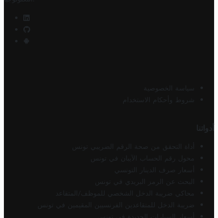
سياسة الخصوصية
شروط وأحكام الاستخدام
أدواتنا
أداة التحقق من صحة الرقم الضريبي تونس
محول رقم الحساب الآيبان في تونس
أسعار صرف الدينار التونسي
البحث عن الرمز البريدي في تونس
محاكي ضريبة الدخل الشخصي للموظف/المتقاعد
ضريبة الدخل للمتقاعدين الفرنسيين المقيمين في تونس
أسعار السيارات الجديدة في تونس