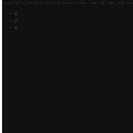
فيت تونس هو دليل أعمال تملكه وتحتفظ به وتديره
شركة مخزن التكنولوجيا