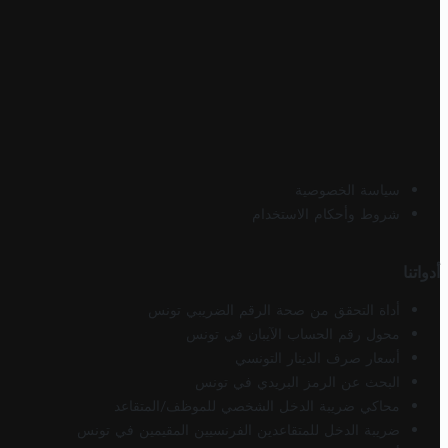
سياسة الخصوصية
شروط وأحكام الاستخدام
أدواتنا
أداة التحقق من صحة الرقم الضريبي تونس
محول رقم الحساب الآيبان في تونس
أسعار صرف الدينار التونسي
البحث عن الرمز البريدي في تونس
محاكي ضريبة الدخل الشخصي للموظف/المتقاعد
ضريبة الدخل للمتقاعدين الفرنسيين المقيمين في تونس