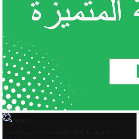
TROVIT
تروفيت تونس هو دليل أعمال تملكه وتحتفظ به وتديره
شركة مخزن
.
التكنولوجيا