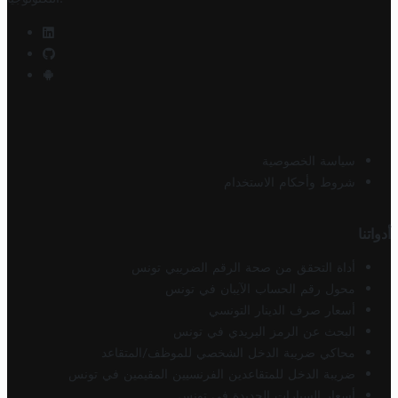
سياسة الخصوصية
شروط وأحكام الاستخدام
أدواتنا
أداة التحقق من صحة الرقم الضريبي تونس
محول رقم الحساب الآيبان في تونس
أسعار صرف الدينار التونسي
البحث عن الرمز البريدي في تونس
محاكي ضريبة الدخل الشخصي للموظف/المتقاعد
ضريبة الدخل للمتقاعدين الفرنسيين المقيمين في تونس
أسعار السيارات الجديدة في تونس