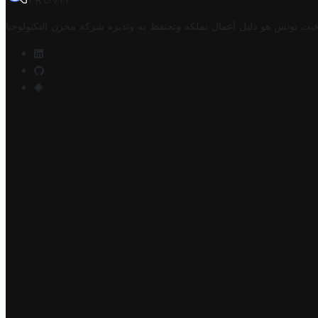
TROVIT
فيت تونس هو دليل أعمال تملكه وتحتفظ به وتديره
شركة مخزن التكنولوجيا