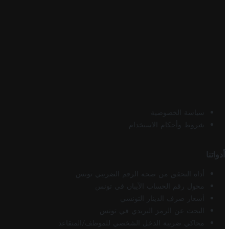
سياسة الخصوصية
شروط وأحكام الاستخدام
أدواتنا
أداة التحقق من صحة الرقم الضريبي تونس
محول رقم الحساب الآيبان في تونس
أسعار صرف الدينار التونسي
البحث عن الرمز البريدي في تونس
محاكي ضريبة الدخل الشخصي للموظف/المتقاعد