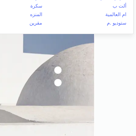
ألت ب
سكرة
ام العالمية
المنزه
ستوديو .م
مقرين