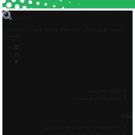
TROVIT
تروفيت تونس هو دليل أعمال تملكه وتحتفظ به وتديره
شركة مخزن
.
التكنولوجيا
سياسة الخصوصية
شروط وأحكام الاستخدام
أدواتنا
أداة التحقق من صحة الرقم الضريبي تونس
محول رقم الحساب الآيبان في تونس