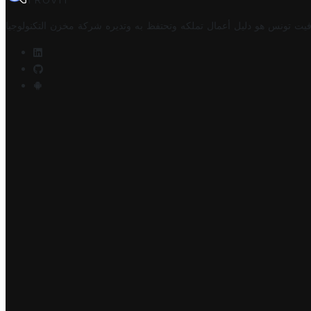
TROVIT
فيت تونس هو دليل أعمال تملكه وتحتفظ به وتديره
شركة مخزن التكنولوجيا