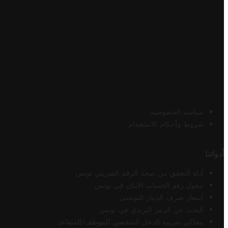
سياسة الخصوصية
شروط وأحكام الاستخدام
أدواتنا
أداة التحقق من صحة الرقم الضريبي تونس
محول رقم الحساب الآيبان في تونس
أسعار صرف الدينار التونسي
البحث عن الرمز البريدي في تونس
محاكي ضريبة الدخل الشخصي للموظف/المتقاعد