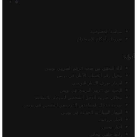
سياسة الخصوصية
شروط وأحكام الاستخدام
أدواتنا
أداة التحقق من صحة الرقم الضريبي تونس
محول رقم الحساب الآيبان في تونس
أسعار صرف الدينار التونسي
البحث عن الرمز البريدي في تونس
محاكي ضريبة الدخل الشخصي للموظف/المتقاعد
ضريبة الدخل للمتقاعدين الفرنسيين المقيمين في تونس
أسعار السيارات الجديدة في تونس
أخبار تروفيت
أخبار تونس
رابط خلفي مجاني