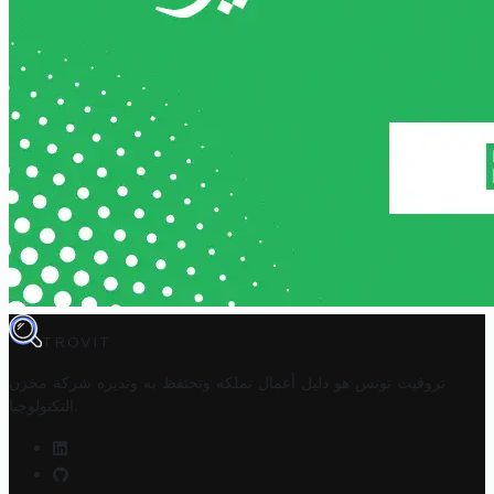
TROVIT
تروفيت تونس هو دليل أعمال تملكه وتحتفظ به وتديره
شركة مخزن
.
التكنولوجيا