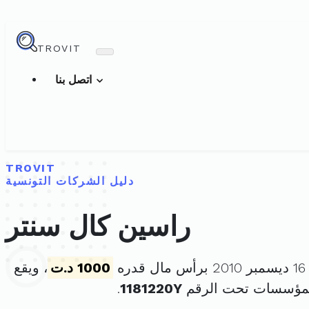
TROVIT
اتصل بنا
TROVIT
دليل الشركات التونسية
راسين كال سنتر
ه
1000 د.ت
، ويقع
لمؤسسات تحت الرقم
1181220Y
.