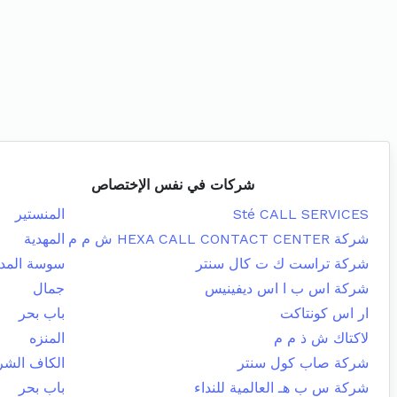
شركات في نفس الإختصاص
Sté CALL SERVICES
المنستير
شركة HEXA CALL CONTACT CENTER ش م م
المهدية
شركة تراست ك ت كال سنتر
سوسة المدي
شركة اس ب ا اس ديفينيس
جمال
ار اس كونتاكت
باب بحر
لاكتاك ش ذ م م
المنزه
شركة صاب كول سنتر
الكاف الشر
شركة س ب هـ العالمية للنداء
باب بحر