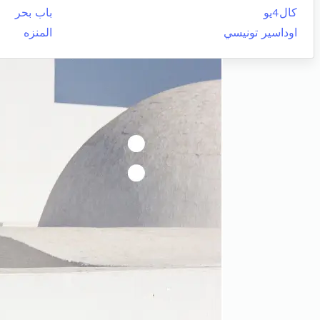
كال4يو
باب بحر
اوداسير تونيسي
المنزه