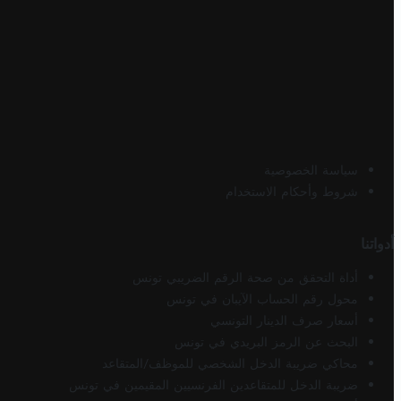
سياسة الخصوصية
شروط وأحكام الاستخدام
أدواتنا
أداة التحقق من صحة الرقم الضريبي تونس
محول رقم الحساب الآيبان في تونس
أسعار صرف الدينار التونسي
البحث عن الرمز البريدي في تونس
محاكي ضريبة الدخل الشخصي للموظف/المتقاعد
ضريبة الدخل للمتقاعدين الفرنسيين المقيمين في تونس