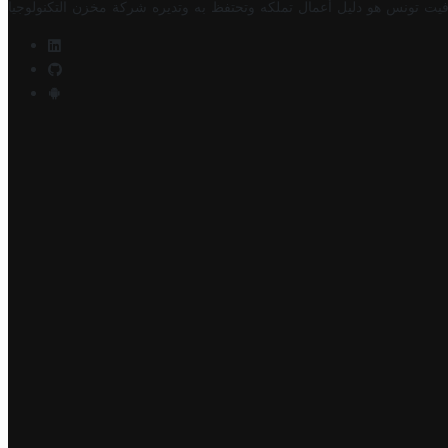
فيت تونس هو دليل أعمال تملكه وتحتفظ به وتديره
شركة مخزن التكنولوجيا