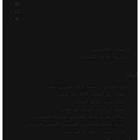
سياسة الخصوصية
شروط وأحكام الاستخدام
أدواتنا
أداة التحقق من صحة الرقم الضريبي تونس
محول رقم الحساب الآيبان في تونس
أسعار صرف الدينار التونسي
البحث عن الرمز البريدي في تونس
محاكي ضريبة الدخل الشخصي للموظف/المتقاعد
ضريبة الدخل للمتقاعدين الفرنسيين المقيمين في تونس
أسعار السيارات الجديدة في تونس
أخبار تروفيت