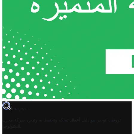
TROVIT
تروفيت تونس هو دليل أعمال تملكه وتحتفظ به وتديره
شركة مخزن
.
التكنولوجيا