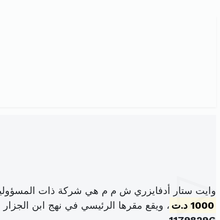
وايت ستار أدفايزري ش م م هي شركة ذات المسؤولية
1000 د.ت
، ويقع مقرها الرئيسي في نهج ابن الجزار عد1د بلوك أ الطابق1 باب ب