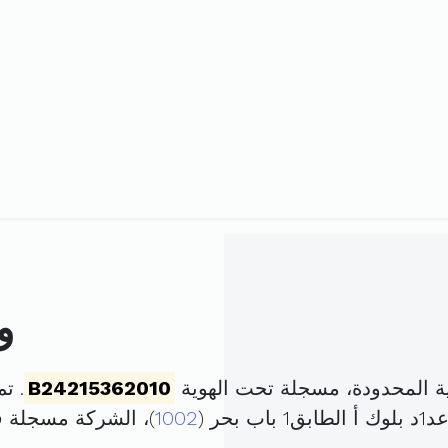
و
 المحدودة، مسجلة تحت الهوية
B24215362010
. تم تأس
حر (
1002
)، الشركة مسجلة 