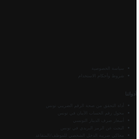
سياسة الخصوصية
شروط وأحكام الاستخدام
أدواتنا
أداة التحقق من صحة الرقم الضريبي تونس
محول رقم الحساب الآيبان في تونس
أسعار صرف الدينار التونسي
البحث عن الرمز البريدي في تونس
محاكي ضريبة الدخل الشخصي للموظف/المتقاعد