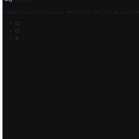
TROVIT
فيت تونس هو دليل أعمال تملكه وتحتفظ به وتديره
شركة مخزن التكنولوجيا