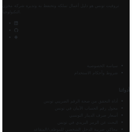
تروفيت تونس هو دليل أعمال تملكه وتحتفظ به وتديره
شركة مخزن
.
التكنولوجيا
سياسة الخصوصية
شروط وأحكام الاستخدام
أدواتنا
أداة التحقق من صحة الرقم الضريبي تونس
محول رقم الحساب الآيبان في تونس
أسعار صرف الدينار التونسي
البحث عن الرمز البريدي في تونس
محاكي ضريبة الدخل الشخصي للموظف/المتقاعد