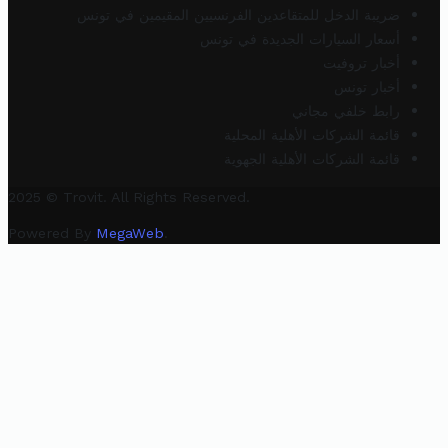
ضريبة الدخل للمتقاعدين الفرنسيين المقيمين في تونس
أسعار السيارات الجديدة في تونس
أخبار تروفيت
أخبار تونس
رابط خلفي مجاني
قائمة الشركات الأهلية المحلية
قائمة الشركات الأهلية الجهوية
2025 © Trovit. All Rights Reserved.
Powered By
MegaWeb
.