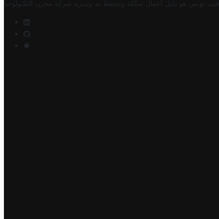
فيت تونس هو دليل أعمال تملكه وتحتفظ به وتديره
شركة مخزن التكنولوجيا