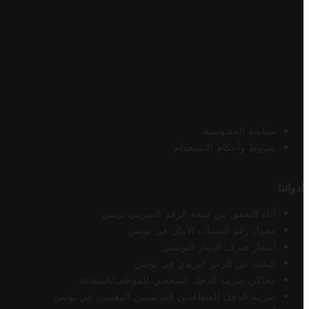
سياسة الخصوصية
شروط وأحكام الاستخدام
أدواتنا
أداة التحقق من صحة الرقم الضريبي تونس
محول رقم الحساب الآيبان في تونس
أسعار صرف الدينار التونسي
البحث عن الرمز البريدي في تونس
محاكي ضريبة الدخل الشخصي للموظف/المتقاعد
ضريبة الدخل للمتقاعدين الفرنسيين المقيمين في تونس