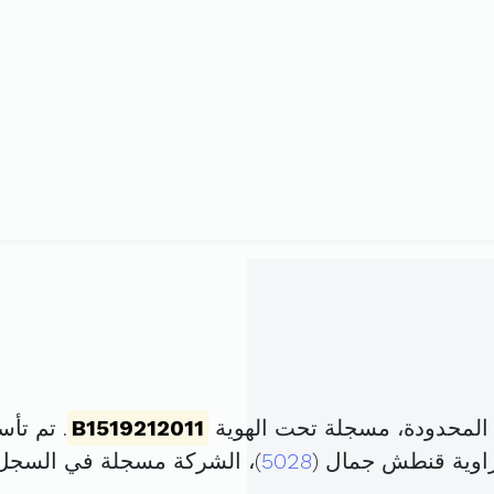
B1519212011
. تم تأسيسها في 8 د
زاوية قنطش جمال (
5028
)، الشركة مسجلة في السجل