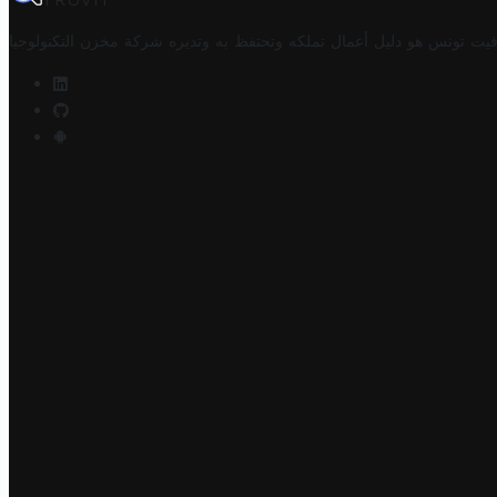
TROVIT
فيت تونس هو دليل أعمال تملكه وتحتفظ به وتديره
شركة مخزن التكنولوجيا