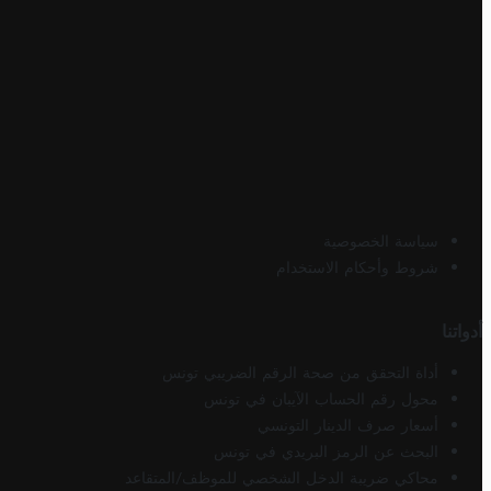
سياسة الخصوصية
شروط وأحكام الاستخدام
أدواتنا
أداة التحقق من صحة الرقم الضريبي تونس
محول رقم الحساب الآيبان في تونس
أسعار صرف الدينار التونسي
البحث عن الرمز البريدي في تونس
محاكي ضريبة الدخل الشخصي للموظف/المتقاعد