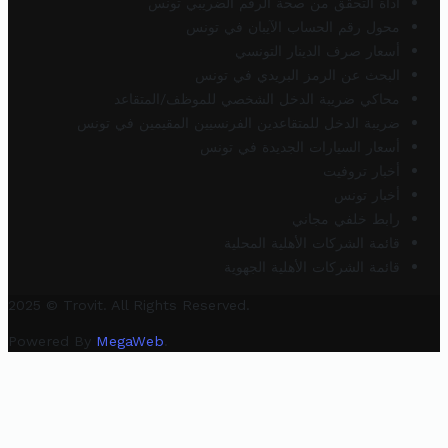
أداة التحقق من صحة الرقم الضريبي تونس
محول رقم الحساب الآيبان في تونس
أسعار صرف الدينار التونسي
البحث عن الرمز البريدي في تونس
محاكي ضريبة الدخل الشخصي للموظف/المتقاعد
ضريبة الدخل للمتقاعدين الفرنسيين المقيمين في تونس
أسعار السيارات الجديدة في تونس
أخبار تروفيت
أخبار تونس
رابط خلفي مجاني
قائمة الشركات الأهلية المحلية
قائمة الشركات الأهلية الجهوية
2025 © Trovit. All Rights Reserved.
Powered By
MegaWeb
.