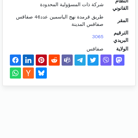
النظام
شركة ذات المسؤولية المحدودة
القانوني
طريق قرمدة نهج الياسمين عدد46 صفاقس
المقر
صفاقس المدينة
الترقيم
3065
البريدي
الولاية
صفاقس