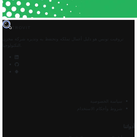
TROVIT
تروفيت تونس هو دليل أعمال تملكه وتحتفظ به وتديره
شركة مخزن
.
التكنولوجيا
سياسة الخصوصية
شروط وأحكام الاستخدام
أدواتنا