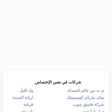
شركات في نفس الإختصاص
م ت س عالم الصيدلة
واد الليل
سان مارتان كوسميتيك
اريانة المدينة
شركة فابينق شوب
قرقنة
م ل بارا تونس
باب بحر