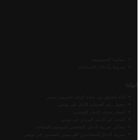
سياسة الخصوصية
شروط وأحكام الاستخدام
أدواتنا
أداة التحقق من صحة الرقم الضريبي تونس
محول رقم الحساب الآيبان في تونس
أسعار صرف الدينار التونسي
البحث عن الرمز البريدي في تونس
محاكي ضريبة الدخل الشخصي للموظف/المتقاعد
ضريبة الدخل للمتقاعدين الفرنسيين المقيمين في تونس