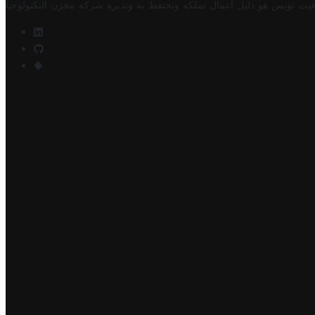
فيت تونس هو دليل أعمال تملكه وتحتفظ به وتديره
شركة مخزن التكنولوجيا