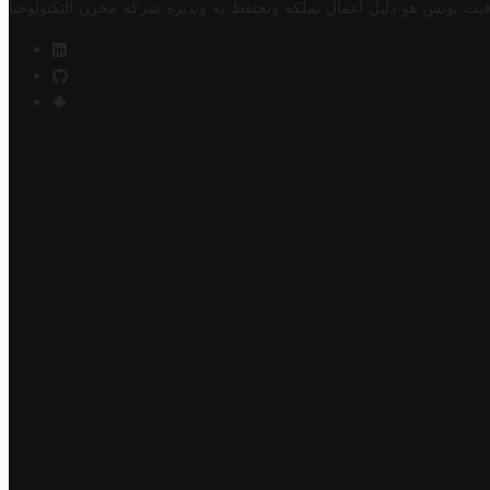
فيت تونس هو دليل أعمال تملكه وتحتفظ به وتديره
شركة مخزن التكنولوجيا