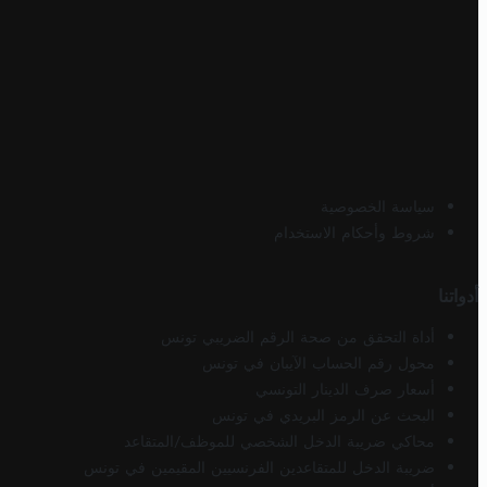
سياسة الخصوصية
شروط وأحكام الاستخدام
أدواتنا
أداة التحقق من صحة الرقم الضريبي تونس
محول رقم الحساب الآيبان في تونس
أسعار صرف الدينار التونسي
البحث عن الرمز البريدي في تونس
محاكي ضريبة الدخل الشخصي للموظف/المتقاعد
ضريبة الدخل للمتقاعدين الفرنسيين المقيمين في تونس