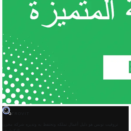
TROVIT
تروفيت تونس هو دليل أعمال تملكه وتحتفظ به وتديره
شركة مخزن
.
التكنولوجيا