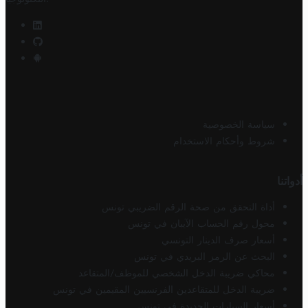
سياسة الخصوصية
شروط وأحكام الاستخدام
أدواتنا
أداة التحقق من صحة الرقم الضريبي تونس
محول رقم الحساب الآيبان في تونس
أسعار صرف الدينار التونسي
البحث عن الرمز البريدي في تونس
محاكي ضريبة الدخل الشخصي للموظف/المتقاعد
ضريبة الدخل للمتقاعدين الفرنسيين المقيمين في تونس
أسعار السيارات الجديدة في تونس