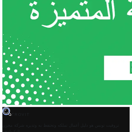
TROVIT
تروفيت تونس هو دليل أعمال تملكه وتحتفظ به وتديره
شركة مخزن
.
التكنولوجيا