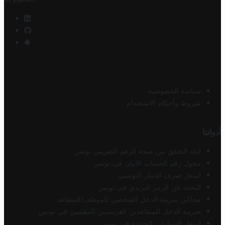
سياسة الخصوصية
شروط وأحكام الاستخدام
أدواتنا
أداة التحقق من صحة الرقم الضريبي تونس
محول رقم الحساب الآيبان في تونس
أسعار صرف الدينار التونسي
البحث عن الرمز البريدي في تونس
محاكي ضريبة الدخل الشخصي للموظف/المتقاعد
ضريبة الدخل للمتقاعدين الفرنسيين المقيمين في تونس
أسعار السيارات الجديدة في تونس