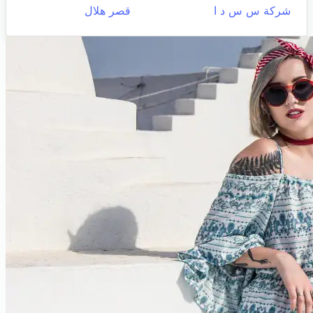
شركة س س د ا
قصر هلال