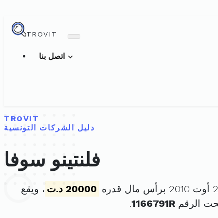
TROVIT
اتصل بنا
TROVIT
دليل الشركات التونسية
فلنتينو سوفا
20000 د.ت
، ويقع
حت الرقم
1166791R
.