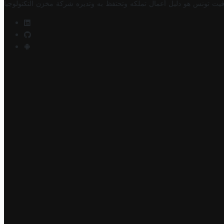
فيت تونس هو دليل أعمال تملكه وتحتفظ به وتديره
شركة مخزن التكنولوجيا