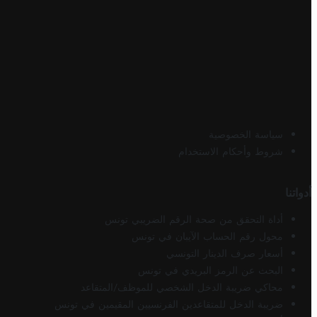
سياسة الخصوصية
شروط وأحكام الاستخدام
أدواتنا
أداة التحقق من صحة الرقم الضريبي تونس
محول رقم الحساب الآيبان في تونس
أسعار صرف الدينار التونسي
البحث عن الرمز البريدي في تونس
محاكي ضريبة الدخل الشخصي للموظف/المتقاعد
ضريبة الدخل للمتقاعدين الفرنسيين المقيمين في تونس